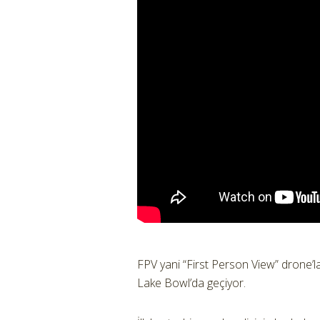
FPV yani “First Person View” drone’l
Lake Bowl’da geçiyor.