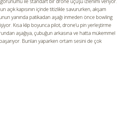
ı görünümü ile standart bir drone uçuşu izlenimi veriyor.
n açık kapısının içinde titizlikle savururken, akşam
punun yanında patikadan aşağı inmeden önce bowling
işiyor. Kısa klip boyunca pilot, drone’u pin yerleştirme
dorundan aşağıya, çubuğun arkasına ve hatta mükemmel
ı başarıyor. Bunları yaparken ortam sesini de çok