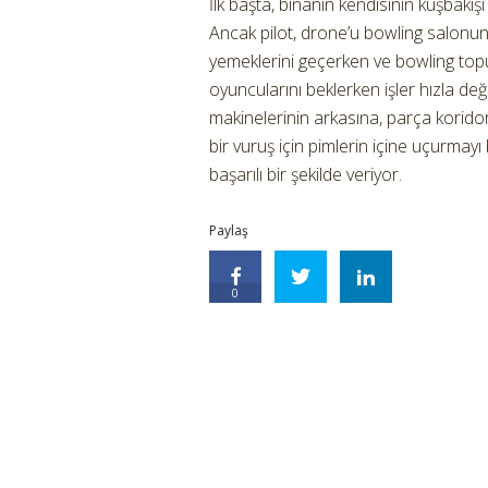
İlk başta, binanın kendisinin kuşbakış
Ancak pilot, drone’u bowling salonunu
yemeklerini geçerken ve bowling to
oyuncularını beklerken işler hızla değ
makinelerinin arkasına, parça kori
bir vuruş için pimlerin içine uçurmay
başarılı bir şekilde veriyor.
Paylaş
0