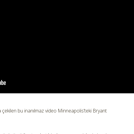
a çekilen bu inanılmaz video Minneapolis’teki Bryant