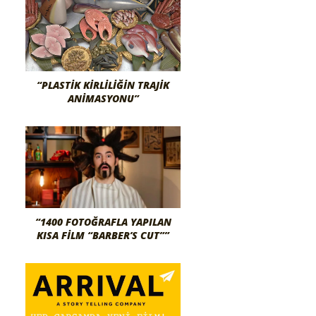
“PLASTIK KIRLILIĞIN TRAJIK
ANIMASYONU”
“1400 FOTOĞRAFLA YAPILAN
KISA FİLM “BARBER’S CUT””