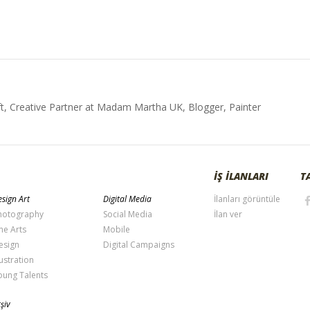
t, Creative Partner at Madam Martha UK, Blogger, Painter
İŞ İLANLARI
T
sign Art
Digital Media
İlanları görüntüle
hotography
Social Media
İlan ver
ne Arts
Mobile
esign
Digital Campaigns
lustration
oung Talents
şiv