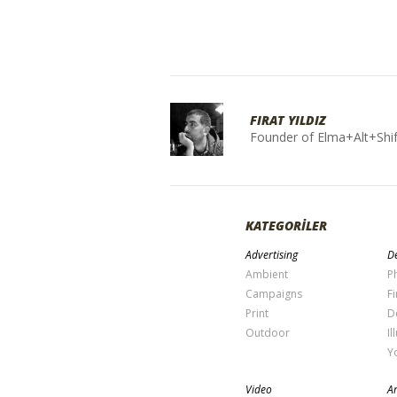
FIRAT YILDIZ
Founder of Elma+Alt+Shif
KATEGORİLER
Advertising
De
Ambient
P
Campaigns
Fi
Print
D
Outdoor
Il
Y
Video
Ar