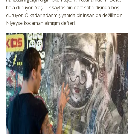
hala duruyor. Yeşil. İlk sayfasının dört satırı dışında boş
duruyor. O kadar adanmış yapıda bir insan da değilimdir.
Niyeyse kocaman almışım defteri.