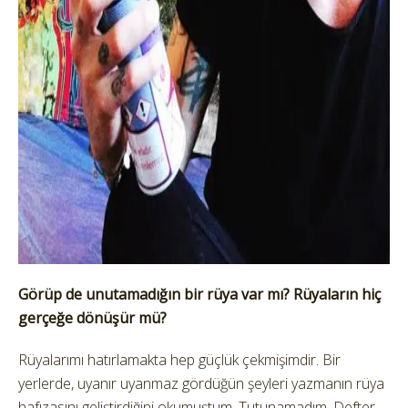
Görüp de unutamadığın bir rüya var mı? Rüyaların hiç
gerçeğe dönüşür mü?
Rüyalarımı hatırlamakta hep güçlük çekmişimdir. Bir
yerlerde, uyanır uyanmaz gördüğün şeyleri yazmanın rüya
hafızasını geliştirdiğini okumuştum. Tutunamadım. Defter