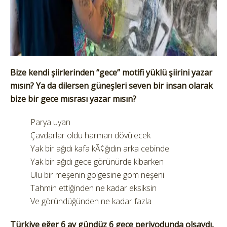
Bize kendi şiirlerinden “gece” motifi yüklü şiirini yazar
mısın? Ya da dilersen güneşleri seven bir insan olarak
bize bir gece mısrası yazar mısın?
Parya uyan
Çavdarlar oldu harman dövülecek
Yak bir ağıdı kafa kÃ¢ğıdın arka cebinde
Yak bir ağıdı gece görünürde kibarken
Ulu bir meşenin gölgesine göm neşeni
Tahmin ettiğinden ne kadar eksiksin
Ve göründüğünden ne kadar fazla
Türkiye eğer 6 ay gündüz 6 gece periyodunda olsaydı,