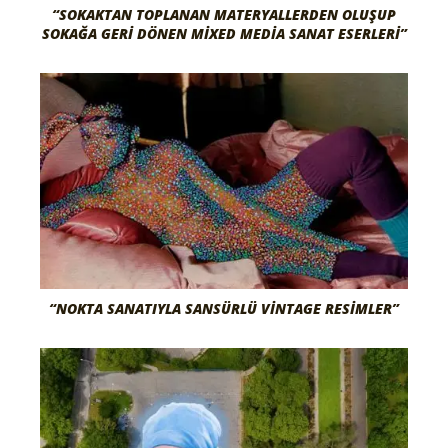
“SOKAKTAN TOPLANAN MATERYALLERDEN OLUŞUP
SOKAĞA GERI DÖNEN MIXED MEDIA SANAT ESERLERI”
“NOKTA SANATIYLA SANSÜRLÜ VINTAGE RESIMLER”