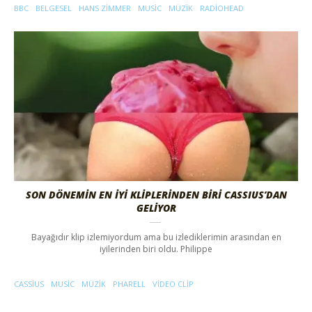
BBC
BELGESEL
HANS ZIMMER
MUSIC
MÜZIK
RADIOHEAD
SON DÖNEMİN EN İYİ KLİPLERİNDEN BİRİ CASSIUS’DAN
GELİYOR
Bayağıdır klip izlemiyordum ama bu izlediklerimin arasından en
iyilerinden biri oldu. Philippe
CASSIUS
MUSIC
MÜZIK
PHARELL
VIDEO CLIP