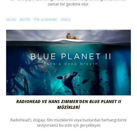
zaman bir gecikme olur.
MUSIC
MÜZIK
THE ACADEMIC
VIDEO
RADIOHEAD VE HANS ZIMMER’DEN BLUE PLANET II
MÜZİKLERİ
Radiohead'i, doğayı, film müziklerini veya bunlardan herhangi birini
seviyorsanız bu sizin için gerçekleşen