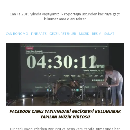
Can ile 2015 yılında yaptığımız ilk röportajın üstünden kaç rüya geçti
bilinmez ama o anı tekrar
CAN BONOMO
FINE ARTS
GECE ÜRETENLER
MÜZIK
RESIM
SANAT
FACEBOOK CANLI YAYININDAKİ GECİKMEYİ KULLANARAK
YAPILAN MÜZİK VİDEOSU
Bir canlı yayını izlerken görüntü ve sesin karşı tarafa gitmesinde her