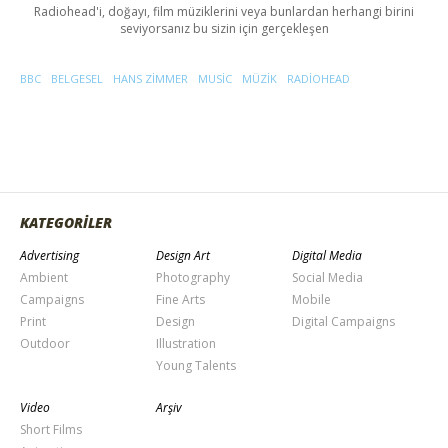
Radiohead'i, doğayı, film müziklerini veya bunlardan herhangi birini
seviyorsanız bu sizin için gerçekleşen
BBC
BELGESEL
HANS ZIMMER
MUSIC
MÜZIK
RADIOHEAD
KATEGORİLER
Advertising
Design Art
Digital Media
Ambient
Photography
Social Media
Campaigns
Fine Arts
Mobile
Print
Design
Digital Campaigns
Outdoor
Illustration
Young Talents
Video
Arşiv
Short Films