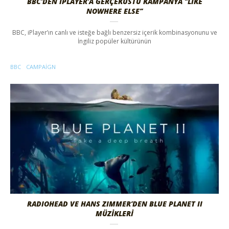
BBC’DEN IPLAYER’A GERÇEKÜSTÜ KAMPANYA ‘’LIKE
NOWHERE ELSE’’
BBC, iPlayer’ın canlı ve isteğe bağlı benzersiz içerik kombinasyonunu ve
İngiliz popüler kültürünün
BBC
CAMPAIGN
RADIOHEAD VE HANS ZIMMER’DEN BLUE PLANET II
MÜZİKLERİ