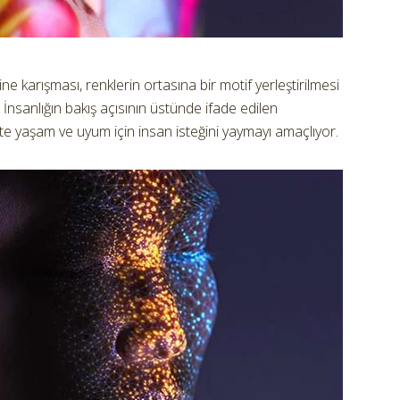
e karışması, renklerin ortasına bir motif yerleştirilmesi
r. İnsanlığın bakış açısının üstünde ifade edilen
te yaşam ve uyum için insan isteğini yaymayı amaçlıyor.