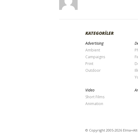
KATEGORİLER
Advertising
De
Ambient
P
Campaigns
Fi
Print
D
Outdoor
Il
Y
Video
Ar
Short Films
Animation
© Copyright 2005-2026 Elma+Alt