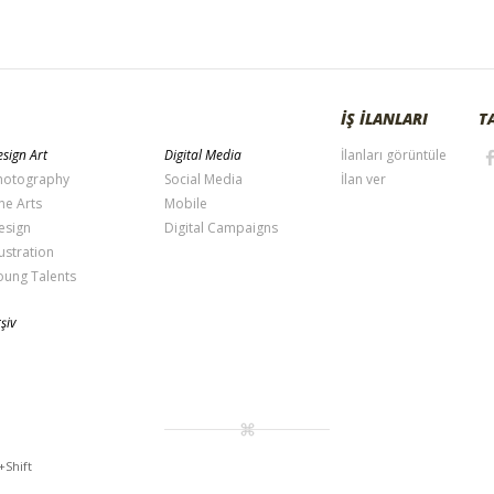
İŞ İLANLARI
T
sign Art
Digital Media
İlanları görüntüle
hotography
Social Media
İlan ver
ne Arts
Mobile
esign
Digital Campaigns
lustration
oung Talents
şiv
+Shift