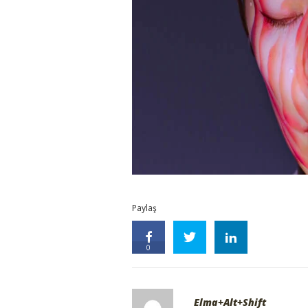
Paylaş
0
Elma+Alt+Shift