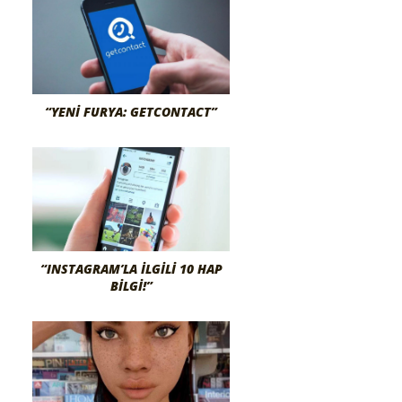
“YENI FURYA: GETCONTACT”
“INSTAGRAM’LA İLGILI 10 HAP
BILGI!”