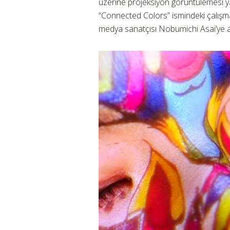
üzerine projeksiyon görüntülemesi ya
“Connected Colors” ismindeki çalışman
medya sanatçısı Nobumichi Asai’ye ai