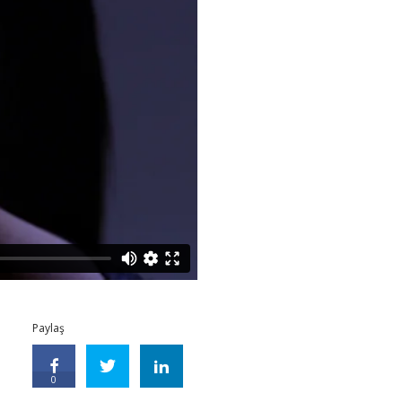
Paylaş
0