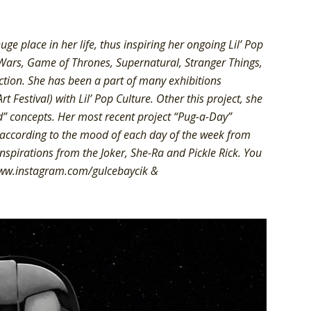
e place in her life, thus inspiring her ongoing Lil’ Pop
 Wars, Game of Thrones, Supernatural, Stranger Things,
ection. She has been a part of many exhibitions
t Festival) with Lil’ Pop Culture. Other this project, she
d” concepts. Her most recent project “Pug-a-Day”
 according to the mood of each day of the week from
nspirations from the Joker, She-Ra and Pickle Rick. You
www.instagram.com/gulcebaycik &