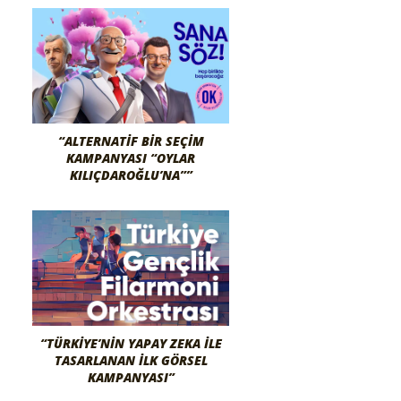
“ALTERNATIF BIR SEÇIM
KAMPANYASI “OYLAR
KILIÇDAROĞLU’NA””
“TÜRKIYE’NIN YAPAY ZEKA İLE
TASARLANAN İLK GÖRSEL
KAMPANYASI”