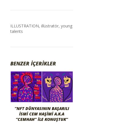
ILLUSTRATION
,
illüstratör
,
young
talents
BENZER İÇERİKLER
“NFT DÜNYASININ BAŞARILI
İSMI CEM HAŞIMI A.K.A
“CEMHAH” İLE KONUŞTUK”