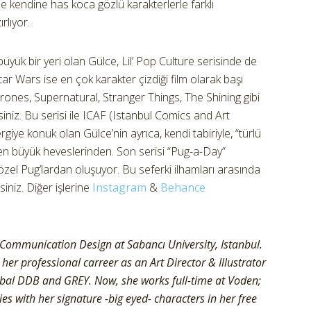
se kendine has koca gözlü karakterlerle farklı
rlıyor.
büyük bir yeri olan Gülce, Lil’ Pop Culture serisinde de
ar Wars ise en çok karakter çizdiği film olarak başı
rones, Supernatural, Stranger Things, The Shining gibi
rsiniz. Bu serisi ile ICAF (Istanbul Comics and Art
rgiye konuk olan Gülce’nin ayrıca, kendi tabiriyle, “türlü
 en büyük heveslerinden. Son serisi “Pug-a-Day”
zel Pug’lardan oluşuyor. Bu seferki ilhamları arasında
siniz. Diğer işlerine
Instagram
&
Behance
 Communication Design at Sabancı University, Istanbul.
her professional carreer as an Art Director & Illustrator
Tribal DDB and GREY. Now, she works full-time at Voden;
ries with her signature -big eyed- characters in her free