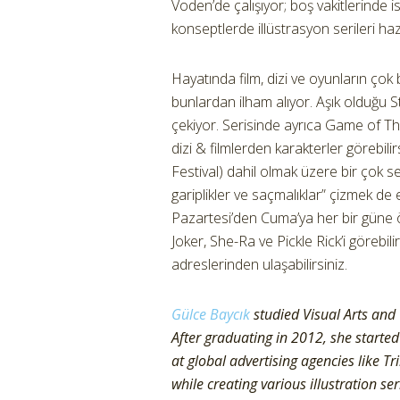
Voden’de çalışıyor; boş vakitlerinde i
konseptlerde illüstrasyon serileri hazı
Hayatında film, dizi ve oyunların çok 
bunlardan ilham alıyor. Aşık olduğu St
çekiyor. Serisinde ayrıca Game of Th
dizi & filmlerden karakterler görebili
Festival) dahil olmak üzere bir çok se
gariplikler ve saçmalıklar” çizmek de
Pazartesi’den Cuma’ya her bir güne ö
Joker, She-Ra ve Pickle Rick’i görebilir
adreslerinden ulaşabilirsiniz.
Gülce Baycık
studied Visual Arts and
After graduating in 2012, she started 
at global advertising agencies like 
while creating various illustration se