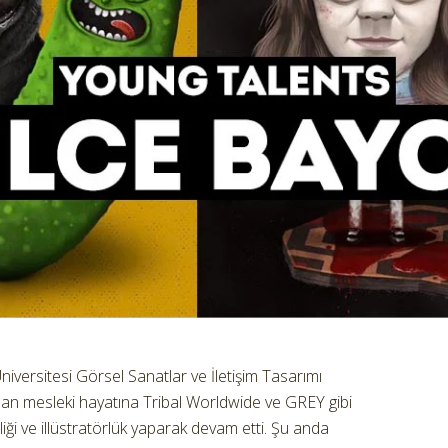
niversitesi Görsel Sanatlar ve İletişim Tasarımı
an mesleki hayatına Tribal Worldwide ve GREY gibi
ği ve illüstratörlük yaparak devam etti. Şu anda