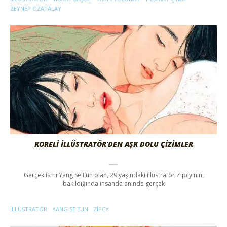
ZEYNEP ÖZATALAY
KORELİ İLLÜSTRATÖR’DEN AŞK DOLU ÇİZİMLER
Gerçek ismi Yang Se Eun olan, 29 yaşındaki illüstratör Zipcy'nin,
bakıldığında insanda anında gerçek
ILLÜSTRATÖR
YANG SE EUN
ZIPCY