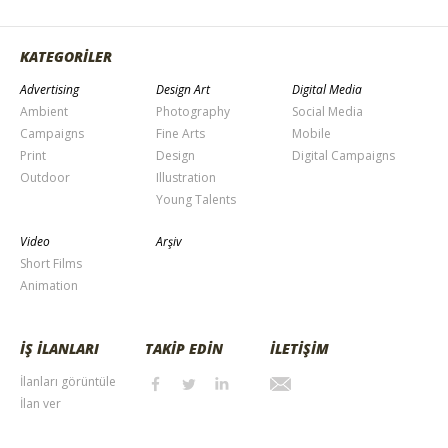
KATEGORİLER
Advertising
Design Art
Digital Media
Ambient
Photography
Social Media
Campaigns
Fine Arts
Mobile
Print
Design
Digital Campaigns
Outdoor
Illustration
Young Talents
Video
Arşiv
Short Films
Animation
İŞ İLANLARI
TAKİP EDİN
İLETİŞİM
İlanları görüntüle
İlan ver