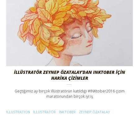
İLLÜSTRATÖR ZEYNEP ÖZATALAY’DAN INKTOBER İÇİN
HARİKA ÇİZİMLER
Geçtiğimiz ay birçok illüstratörün katıldığı #INKtober2016 çizim
maratonundan birçok iyi iş
ILLUSTRATION
ILLÜSTRATÖR
INKTOBER
ZEYNEP ÖZATALAY