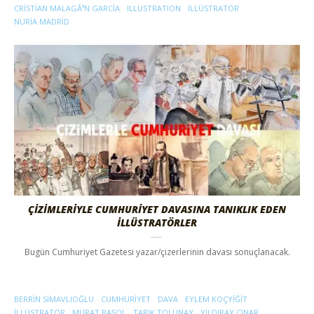
CRISTIAN MALAGÃ³N GARCIA
ILLUSTRATION
ILLÜSTRATÖR
NURIA MADRID
ÇİZİMLERİYLE CUMHURİYET DAVASINA TANIKLIK EDEN
İLLÜSTRATÖRLER
Bugün Cumhuriyet Gazetesi yazar/çizerlerinin davası sonuçlanacak.
BERRİN SİMAVLIOĞLU
CUMHURIYET
DAVA
EYLEM KOÇYİĞİT
ILLÜSTRATÖR
MURAT BAŞOL
TARIK TOLUNAY
YILDIRAY ÇINAR