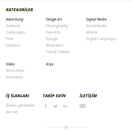
KATEGORİLER
Advertising
Design Art
Digital Media
Ambient
Photography
Social Media
Campaigns
Fine Arts
Mobile
Print
Design
Digital Campaigns
Outdoor
Illustration
Young Talents
Video
Arşiv
Short Films
Animation
İŞ İLANLARI
TAKİP EDİN
İLETİŞİM
İlanları görüntüle
İlan ver