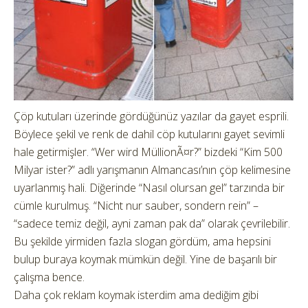
Çöp kutuları üzerinde gördüğünüz yazılar da gayet esprili.
Böylece şekil ve renk de dahil cöp kutularını gayet sevimli
hale getirmişler. “Wer wird MüllionÃ¤r?” bizdeki “Kim 500
Milyar ister?” adlı yarışmanın Almancası’nın çöp kelimesine
uyarlanmış hali. Diğerinde “Nasıl olursan gel” tarzında bir
cümle kurulmuş. “Nicht nur sauber, sondern rein” –
“sadece temiz değil, ayni zaman pak da” olarak çevrilebilir.
Bu şekilde yirmiden fazla slogan gördüm, ama hepsini
bulup buraya koymak mümkün değil. Yine de başarılı bir
çalışma bence.
Daha çok reklam koymak isterdim ama dediğim gibi