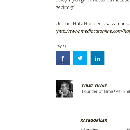
geçirmişti.
Umarım Hulki Hoca en kısa zamanda i
(http://www.mediacatonline.com/ha
Paylaş
0
FIRAT YILDIZ
Founder of Elma+Alt+Shif
KATEGORİLER
Advertising
De