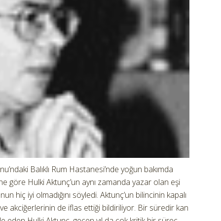
rnu’ndaki Balıklı Rum Hastanesi’nde yoğun bakımda
ne göre Hulki Aktunç’un aynı zamanda yazar olan eşi
n hiç iyi olmadığını söyledi. Aktunç’un bilincinin kapalı
 akciğerlerinin de iflas ettiği bildiriliyor. Bir süredir kan
ele eden Hulki Aktunç, geçen yıl da çok kritik bir süreç