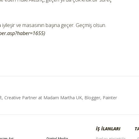
yileşir ve masasının başına geçer. Geçmiş olsun.
ber.asp?haber=1655)
t, Creative Partner at Madam Martha UK, Blogger, Painter
İŞ İLANLARI
T
sign Art
Digital Media
İlanları görüntüle