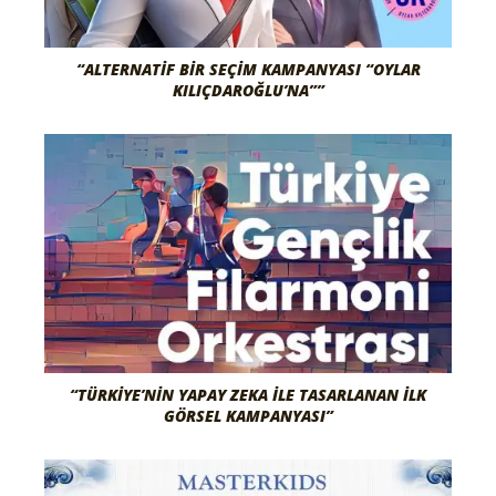
“ALTERNATIF BIR SEÇIM KAMPANYASI “OYLAR
KILIÇDAROĞLU’NA””
“TÜRKIYE’NIN YAPAY ZEKA İLE TASARLANAN İLK
GÖRSEL KAMPANYASI”