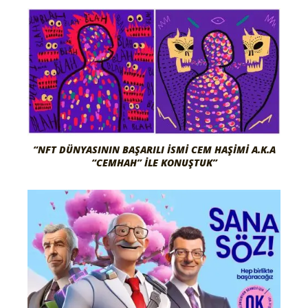
“NFT DÜNYASININ BAŞARILI İSMI CEM HAŞIMI A.K.A
“CEMHAH” İLE KONUŞTUK”