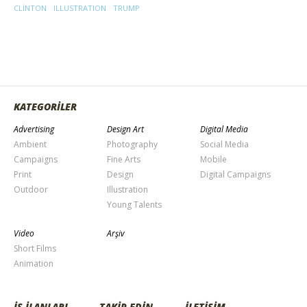
CLINTON
ILLUSTRATION
TRUMP
KATEGORİLER
Advertising
Design Art
Digital Media
Ambient
Photography
Social Media
Campaigns
Fine Arts
Mobile
Print
Design
Digital Campaigns
Outdoor
Illustration
Young Talents
Video
Arşiv
Short Films
Animation
İŞ İLANLARI
TAKİP EDİN
İLETİŞİM