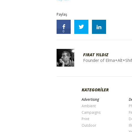
Paylaş
0
FIRAT YILDIZ
Founder of Elma+Alt+Shif
KATEGORİLER
Advertising
De
Ambient
P
Campaigns
Fi
Print
D
Outdoor
Il
Y