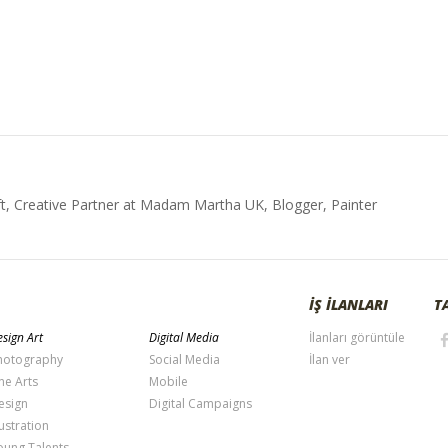
t, Creative Partner at Madam Martha UK, Blogger, Painter
İŞ İLANLARI
T
sign Art
Digital Media
İlanları görüntüle
hotography
Social Media
İlan ver
ne Arts
Mobile
esign
Digital Campaigns
lustration
oung Talents