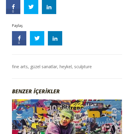
0
Paylaş
0
fine arts
,
güzel sanatlar
,
heykel
,
sculpture
BENZER İÇERİKLER