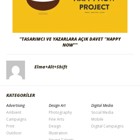
“TASARIMCI VE YAZARLARA AÇIK DAVET “HAPPY
NOW””
Elma+Alt+Shift
KATEGORİLER
Advertising
Design Art
Digital Media
Ambient
Photography
Social Media
Campaigns
Fine Arts
Mobile
Print
Design
Digital Campaigns
Outdoor
Illustration
Young Talents