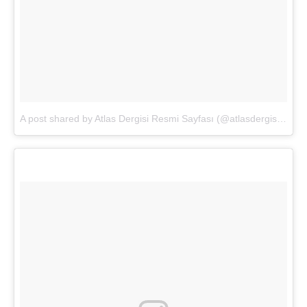
A post shared by Atlas Dergisi Resmi Sayfası (@atlasdergisi)
on
O