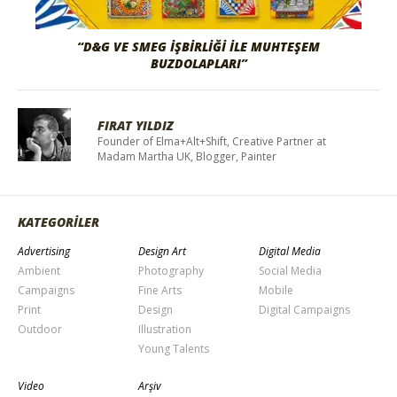
“D&G VE SMEG İŞBİRLİĞİ İLE MUHTEŞEM
BUZDOLAPLARI”
FIRAT YILDIZ
Founder of Elma+Alt+Shift, Creative Partner at
Madam Martha UK, Blogger, Painter
KATEGORİLER
Advertising
Design Art
Digital Media
Ambient
Photography
Social Media
Campaigns
Fine Arts
Mobile
Print
Design
Digital Campaigns
Outdoor
Illustration
Young Talents
Video
Arşiv