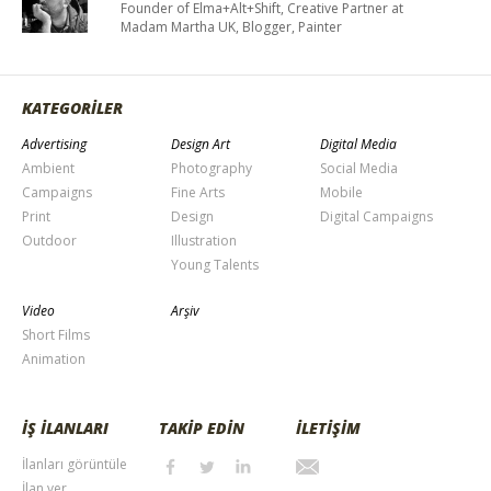
Founder of Elma+Alt+Shift, Creative Partner at
Madam Martha UK, Blogger, Painter
KATEGORİLER
Advertising
Design Art
Digital Media
Ambient
Photography
Social Media
Campaigns
Fine Arts
Mobile
Print
Design
Digital Campaigns
Outdoor
Illustration
Young Talents
Video
Arşiv
Short Films
Animation
İŞ İLANLARI
TAKİP EDİN
İLETİŞİM
İlanları görüntüle
İlan ver