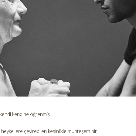
 kendi kendine öğrenmiş.
 heykellere çevirebilen kesinlikle muhteşem bir