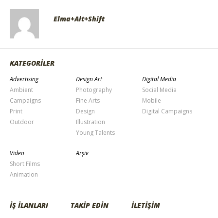
Elma+Alt+Shift
KATEGORİLER
Advertising
Design Art
Digital Media
Ambient
Photography
Social Media
Campaigns
Fine Arts
Mobile
Print
Design
Digital Campaigns
Outdoor
Illustration
Young Talents
Video
Arşiv
Short Films
Animation
İŞ İLANLARI
TAKİP EDİN
İLETİŞİM