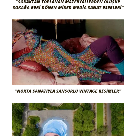
“SOKAKTAN TOPLANAN MATERYALLERDEN OLUŞUP
SOKAĞA GERI DÖNEN MIXED MEDIA SANAT ESERLERI”
“NOKTA SANATIYLA SANSÜRLÜ VINTAGE RESIMLER”