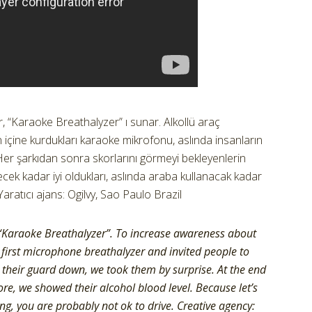
 “Karaoke Breathalyzer” ı sunar. Alkollü araç
 içine kurdukları karaoke mikrofonu, aslında insanların
 Her şarkıdan sonra skorlarını görmeyi bekleyenlerin
eyecek kadar iyi oldukları, aslında araba kullanacak kadar
aratıcı ajans: Ogilvy, Sao Paulo Brazil
“Karaoke Breathalyzer”. To increase awareness about
 first microphone breathalyzer and invited people to
 their guard down, we took them by surprise. At the end
ore, we showed their alcohol blood level. Because let’s
ing, you are probably not ok to drive. Creative agency: