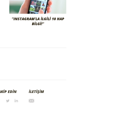
“INSTAGRAM’LA İLGILI 10 HAP
BILGI!”
AKİP EDİN
İLETİŞİM