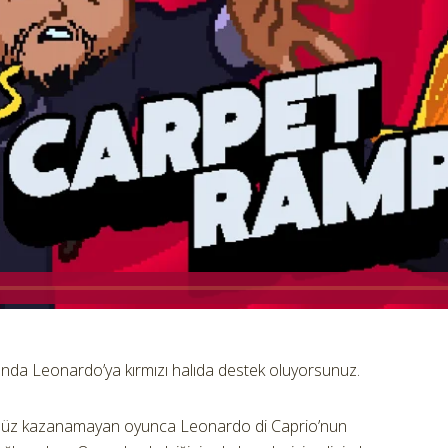
nda Leonardo’ya kırmızı halıda destek oluyorsunuz.
enüz kazanamayan oyunca Leonardo di Caprio’nun