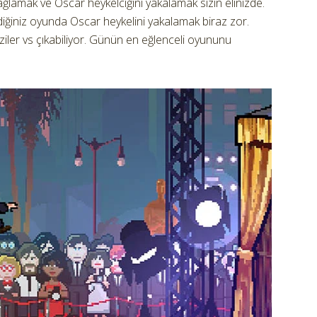
amak ve Oscar heykelciğini yakalamak sizin elinizde.
diğiniz oyunda Oscar heykelini yakalamak biraz zor.
ler vs çıkabiliyor. Günün en eğlenceli oyununu