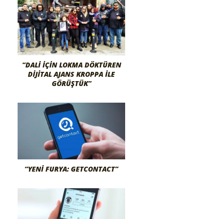
“DALI İÇIN LOKMA DÖKTÜREN
DIJITAL AJANS KROPPA İLE
GÖRÜŞTÜK”
“YENI FURYA: GETCONTACT”