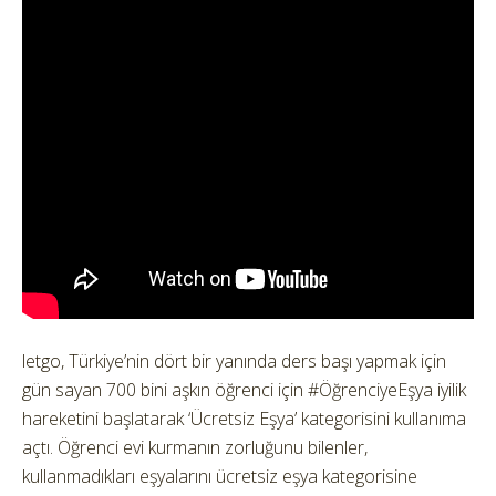
letgo, Türkiye’nin dört bir yanında ders başı yapmak için
gün sayan 700 bini aşkın öğrenci için #ÖğrenciyeEşya iyilik
hareketini başlatarak ‘Ücretsiz Eşya’ kategorisini kullanıma
açtı. Öğrenci evi kurmanın zorluğunu bilenler,
kullanmadıkları eşyalarını ücretsiz eşya kategorisine