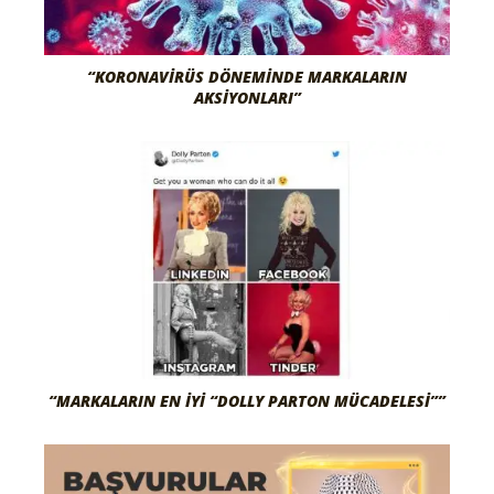
“KORONAVIRÜS DÖNEMINDE MARKALARIN
AKSIYONLARI”
“MARKALARIN EN İYI “DOLLY PARTON MÜCADELESI””