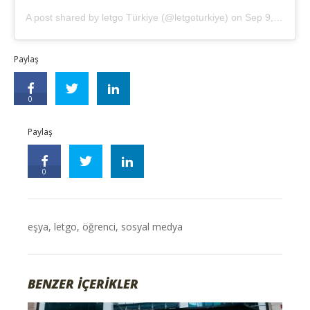
A post shared by letgo Türkiye (@letgoturkiye)
on
Sep 9, 2018 at 7:14am PDT
Paylaş
0
Paylaş
0
eşya
,
letgo
,
öğrenci
,
sosyal medya
BENZER İÇERİKLER