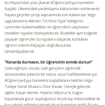
bu ihtiyacından yola çıkarak #ÖğrenciyeEşya hareketini
başlattı. Ülkemizdeki yardımlaşma kültüründen esinlenerek
hayata geçirilen proje kapsamında tüm kullanıcılar, letgo
uygulamasına eklenen “Ücretsiz Eşya” kategorisi
üzerinden kullanmadıkları ve öğrencilere ulaşmasını
istedikleri eşyaları listeleyebilecek. Böylelikle aynı bölgede
yaşayan öğrenciler bu eşyalara ulaşarak, kurdukları
öğrenci evlerini ihtiyaçları doğrultusunda
tamamlayabilecek.
“Kenarda durmasın, bir öğrencinin evinde dursun”
Geleceğimizin umudu olan gençlerin öğrencilik
dönemindeki yüklerini bir nebze olsun hafifletebilmek için
#ÖğrenciyeEşya hareketini başlattıklarını belirten letgo
Türkiye Genel Müdürü Onur Kavak, “Gençlik gelecek,
eğitim, başarı demek. Hepimiz biliyoruz ki; bugün
başarılarıyla gurur duyduğumuz birçok kişi, imkansızlıklar ile
baş ederek eğitimini tamamladı ve bugünlere geldi. Biz de