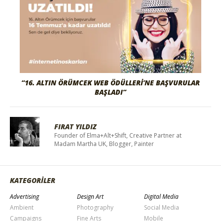
“16. ALTIN ÖRÜMCEK WEB ÖDÜLLERI’NE BAŞVURULAR
BAŞLADI”
FIRAT YILDIZ
Founder of Elma+Alt+Shift, Creative Partner at
Madam Martha UK, Blogger, Painter
KATEGORİLER
Advertising
Design Art
Digital Media
Ambient
Photography
Social Media
Campaigns
Fine Arts
Mobile