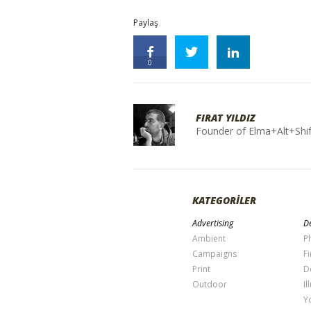
Paylaş
0
FIRAT YILDIZ
Founder of Elma+Alt+Shif
KATEGORİLER
Advertising
De
Ambient
P
Campaigns
Fi
Print
D
Outdoor
Il
Y