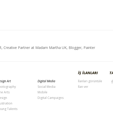
t, Creative Partner at Madam Martha UK, Blogger, Painter
İŞ İLANLARI
T
sign Art
Digital Media
İlanları görüntüle
hotography
Social Media
İlan ver
ne Arts
Mobile
esign
Digital Campaigns
lustration
oung Talents