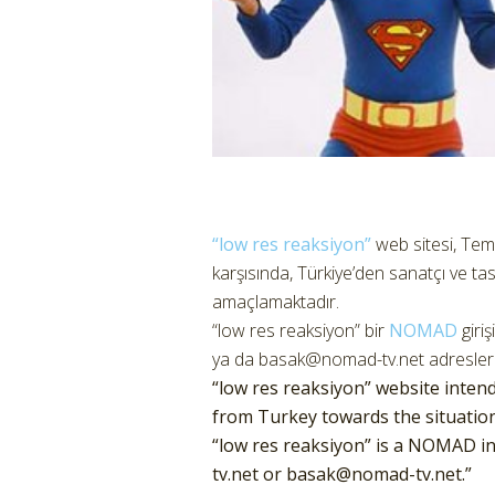
“low res reaksiyon”
web sitesi, Te
karşısında, Türkiye’den sanatçı ve tas
amaçlamaktadır.
“low res reaksiyon” bir
NOMAD
giriş
ya da basak@nomad-tv.net adreslerine
“low res reaksiyon” website intends
from Turkey towards the situation 
“low res reaksiyon” is a NOMAD ini
tv.net or basak@nomad-tv.net.”