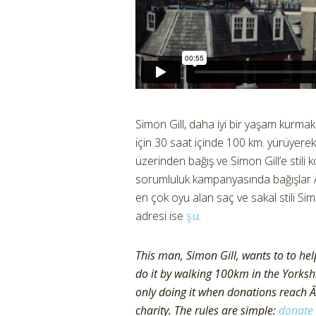
Simon Gill, daha iyi bir yaşam kurma
için 30 saat içinde 100 km. yürüyer
üzerinden bağış ve Simon Gill’e stil
sorumluluk kampanyasında bağışlar Â
en çok oyu alan saç ve sakal stili Sim
adresi ise
şu.
This man, Simon Gill, wants to to help
do it by walking 100km in the Yorkshi
only doing it when donations reach Â£
charity. The rules are simple:
donate 