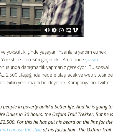
k ve yoksulluk içinde yaşayan insanlara yardım etmek
ek Yorkshire Deresi’ni geçecek… Ama önce
şu site
i konusunda danışmanlık yapmanız gerekiyor. Bu sosyal
£ 2,500 ulaştığında hedefe ulaşılacak ve web sitesinde
on Gill’in yeni imajını belirleyecek. Kampanyanın Twitter
 people in poverty build a better life. And he is going to
re Dales in 30 hours: the Oxfam Trail Trekker. But he is
2,500. For this he has put his beard on the line for the
and choose the style
of his facial hair. The Oxfam Trail