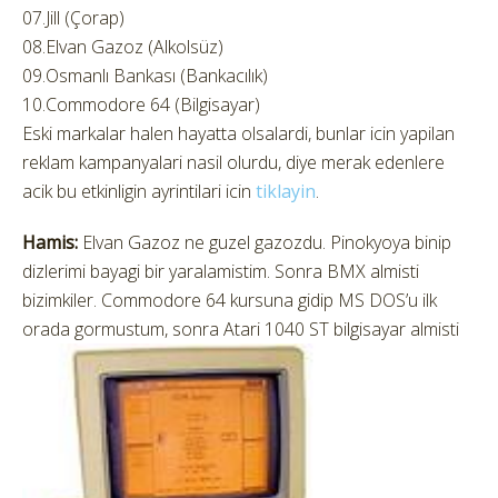
07.Jill (Çorap)
08.Elvan Gazoz (Alkolsüz)
09.Osmanlı Bankası (Bankacılık)
10.Commodore 64 (Bilgisayar)
Eski markalar halen hayatta olsalardi, bunlar icin yapilan
reklam kampanyalari nasil olurdu, diye merak edenlere
acik bu etkinligin ayrintilari icin
tiklayin
.
Hamis:
Elvan Gazoz ne guzel gazozdu. Pinokyoya binip
dizlerimi bayagi bir yaralamistim. Sonra BMX almisti
bizimkiler. Commodore 64 kursuna gidip MS DOS’u ilk
orada gormustum,
sonra Atari 1040 ST bilgisayar almisti