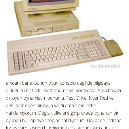
amcam bana, bunun oyun konsolu degil de bilgisayar
oldugunu bir turlu anlatamamistim soranlara. Ama bayagi
bir oyun oynamistim bununla: Test Drive, River Red ve
beni sinir eden bir oyun vardi ama simdi adini
hatirlamiyorum. Degisik ulkelere gidip orada oynanan bir
oyundu bu. Ziplayan toplar hatirliyorum. Ha, bi’ de Indiana
Jones vardi, oyunu bitirdigimde cok sevinmistim cunku