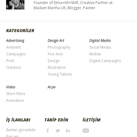
Founder of Elma+Alt+Shift, Creative Partner at
Madam Martha UK, Blogger, Painter
KATEGORİLER
Advertising
Design Art
Digital Media
Ambient
Photography
Social Media
Campaigns
Fine Arts
Mobile
Print
Design
Digital Campaigns
Outdoor
Illustration
Young Talents
Video
Arşiv
Short Films
Animation
İŞ İLANLARI
TAKİP EDİN
İLETİŞİM
İlanları görüntüle
İlan ver