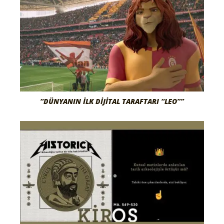
“DÜNYANIN İLK DIJITAL TARAFTARI “LEO””