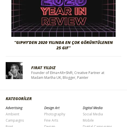
“GIPHY’DEN 2020 YILINDA EN ÇOK GÖRÜNTÜLENEN
25 GIF”
FIRAT YILDIZ
Founder of Elma+Alt+Shift, Creative Partner at
Madam Martha UK, Blogger, Painter
KATEGORİLER
Advertising
Design Art
Digital Media
Ambient
Photography
Social Media
Campaigns
Fine Arts
Mobile
Print
Design
Digital Campaigns