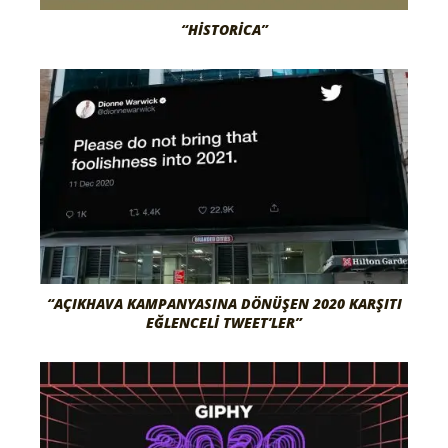
“HISTORICA”
“AÇIKHAVA KAMPANYASINA DÖNÜŞEN 2020 KARŞITI
EĞLENCELI TWEET’LER”