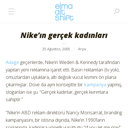
Nike’ın gerçek kadınları
25 Ağustos, 2005
Arşiv
Adage
geçenlerde, Nike’ın Wieden & Kennedy tarafından
yapılan yeni reklamına işaret etti. Basın reklamları (tv yok),
omuzlardan uyluklara, altı değisik vücut kısmını ön plana
çıkarmışlar. Dove da aynı konseptte bir
kampanya
yapmış,
sloganları ise şu: “Gerçek kadınlar, gerçek kıvrımlara
sahiptir.”
“Nike’ın ABD reklam direktörü Nancy Monsarrat, branding
kampanyasını, bir istisna dışında, Nike’ın 1990’ların
sonlarında, kadınlara yönelik yürüttüğü “If you let me play”