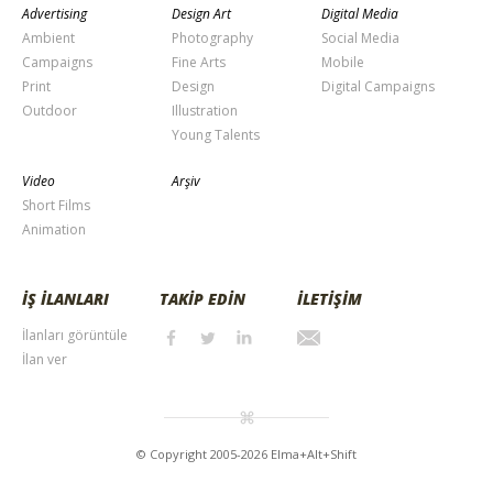
Advertising
Design Art
Digital Media
Ambient
Photography
Social Media
Campaigns
Fine Arts
Mobile
Print
Design
Digital Campaigns
Outdoor
Illustration
Young Talents
Video
Arşiv
Short Films
Animation
İŞ İLANLARI
TAKİP EDİN
İLETİŞİM
İlanları görüntüle
İlan ver
© Copyright 2005-2026 Elma+Alt+Shift