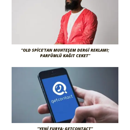
“OLD SPICE’TAN MUHTEŞEM DERGI REKLAMI;
PARFÜMLÜ KAĞIT CEKET”
“YENI FURYA: GETCONTACT”