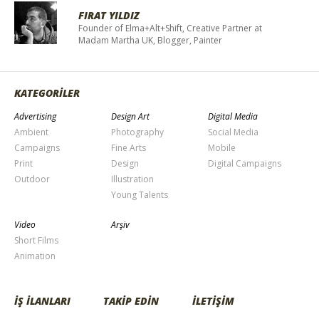
FIRAT YILDIZ
Founder of Elma+Alt+Shift, Creative Partner at
Madam Martha UK, Blogger, Painter
KATEGORİLER
Advertising
Design Art
Digital Media
Ambient
Photography
Social Media
Campaigns
Fine Arts
Mobile
Print
Design
Digital Campaigns
Outdoor
Illustration
Young Talents
Video
Arşiv
Short Films
Animation
İŞ İLANLARI
TAKİP EDİN
İLETİŞİM