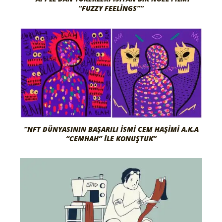
“FUZZY FEELINGS””
“NFT DÜNYASININ BAŞARILI İSMI CEM HAŞIMI A.K.A
“CEMHAH” İLE KONUŞTUK”