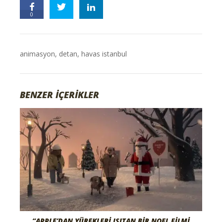
0
animasyon
,
detan
,
havas istanbul
BENZER İÇERİKLER
“APPLE’DAN YÜREKLERI ISITAN BIR NOEL FILMI