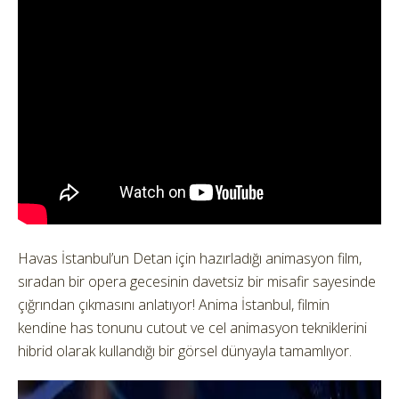
Havas İstanbul’un Detan için hazırladığı animasyon film,
sıradan bir opera gecesinin davetsiz bir misafir sayesinde
çığrından çıkmasını anlatıyor! Anima İstanbul, filmin
kendine has tonunu cutout ve cel animasyon tekniklerini
hibrid olarak kullandığı bir görsel dünyayla tamamlıyor.