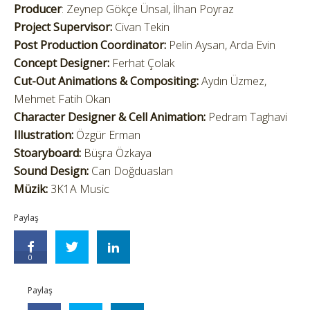
Producer
: Zeynep Gökçe Ünsal, İlhan Poyraz
Project Supervisor:
Civan Tekin
Post Production Coordinator:
Pelin Aysan, Arda Evin
Concept Designer:
Ferhat Çolak
Cut-Out Animations & Compositing:
Aydın Üzmez,
Mehmet Fatih Okan
Character Designer & Cell Animation:
Pedram Taghavi
Illustration:
Özgür Erman
Stoaryboard:
Büşra Özkaya
Sound Design:
Can Doğduaslan
Müzik:
3K1A Music
Paylaş
0
Paylaş