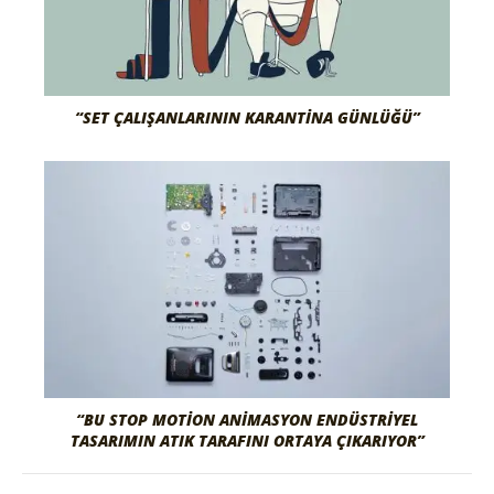
“SET ÇALIŞANLARININ KARANTINA GÜNLÜĞÜ”
“BU STOP MOTION ANIMASYON ENDÜSTRIYEL
TASARIMIN ATIK TARAFINI ORTAYA ÇIKARIYOR”