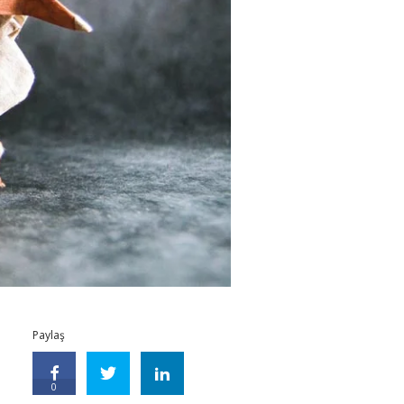
Paylaş
0