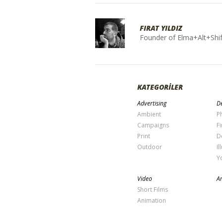
FIRAT YILDIZ
Founder of Elma+Alt+Shif
KATEGORİLER
Advertising
De
Ambient
P
Campaigns
Fi
Print
D
Outdoor
Il
Y
Video
Ar
Short Films
Animation