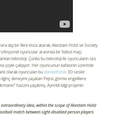
ra dışı bir fikre imza atarak, Akestam Holst ve Society
rofesyonel oyuncular arasında bir futbol maçı
anılan teknoloji. Çünkü bu teknoloji ile oyuncuların ses
ma şöyle çalışıyor: Her oyuncunun kafasının üzerinde
nlı olarak oyuncuları bu
stereofonik
3D sesler
u ilginç deneyimi yaşatan Pepsi, görme engellilere
rmanın” hazzını yaşatmış. Ayrıntılı bilgi projenin
n extraordinary idea, within the scope of Akestam Holst
 football match between sight-disabled person players