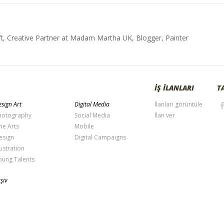
t, Creative Partner at Madam Martha UK, Blogger, Painter
İŞ İLANLARI
T
sign Art
Digital Media
İlanları görüntüle
hotography
Social Media
İlan ver
ne Arts
Mobile
esign
Digital Campaigns
lustration
oung Talents
şiv