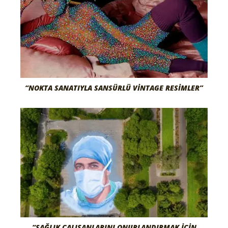
“NOKTA SANATIYLA SANSÜRLÜ VINTAGE RESIMLER”
“SAĞLIK ÇALIŞANLARINI ONURLANDIRMAK İÇIN