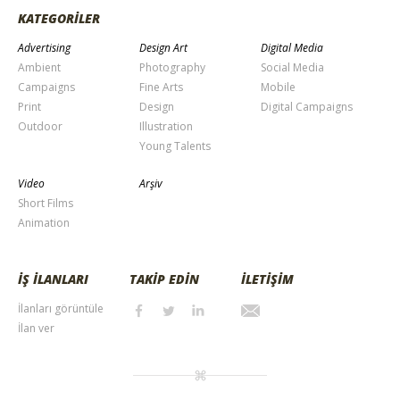
KATEGORİLER
Advertising
Design Art
Digital Media
Ambient
Photography
Social Media
Campaigns
Fine Arts
Mobile
Print
Design
Digital Campaigns
Outdoor
Illustration
Young Talents
Video
Arşiv
Short Films
Animation
İŞ İLANLARI
TAKİP EDİN
İLETİŞİM
İlanları görüntüle
İlan ver