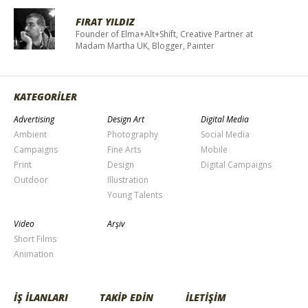
FIRAT YILDIZ
Founder of Elma+Alt+Shift, Creative Partner at
Madam Martha UK, Blogger, Painter
KATEGORİLER
Advertising
Design Art
Digital Media
Ambient
Photography
Social Media
Campaigns
Fine Arts
Mobile
Print
Design
Digital Campaigns
Outdoor
Illustration
Young Talents
Video
Arşiv
Short Films
Animation
İŞ İLANLARI
TAKİP EDİN
İLETİŞİM