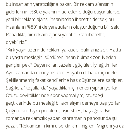
bu insanların yaratıcılığına bakar. Bir reklam ajansının
giderlerinin %80’e yakınının ücretler olduğu düşünülürse,
yani bir reklam ajansı insanlardan ibarettir dersek, bu
insanların %80’ini de yaratıcıların oluşturduğunu bilirsek:
Rahatlıkla, bir reklam ajansı yaratıcılıktan ibarettir,
diyebiliriz.”
“Kırk yaşın üzerinde reklam yaratıcısı bulmanız zor. Hatta
bu yaşta mesleğini sürdüren insan bulmak zor. Neden
gençler peki? Dayanıklılar, tazeler, güçlüler. İyi eğitimliler.
Aynı zamanda deneyimsizler. Hayatın daha bir içindeler.
Şekillenmemiş fakat kendilerine has düşüncelere sahipler.
Sağlıksız “koşullarda” yaşadıkları için erken yıpranıyorlar.
Otuzu devirdiklerinde spor yapmalıyım, otuzbeşi
geçtiklerinde bu mesleği bırakmalıyım demeye başlıyorlar.
Çoğu ülser. Uyku problemi, aşırı stres, baş ağrısı. Bir
romanda reklamcılık yapan kahramanın panosunda şu
yazar: “Reklamcının kimi ülserdir kimi migren. Migreni ya da