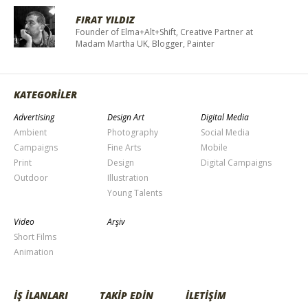
FIRAT YILDIZ
Founder of Elma+Alt+Shift, Creative Partner at
Madam Martha UK, Blogger, Painter
KATEGORİLER
Advertising
Design Art
Digital Media
Ambient
Photography
Social Media
Campaigns
Fine Arts
Mobile
Print
Design
Digital Campaigns
Outdoor
Illustration
Young Talents
Video
Arşiv
Short Films
Animation
İŞ İLANLARI
TAKİP EDİN
İLETİŞİM