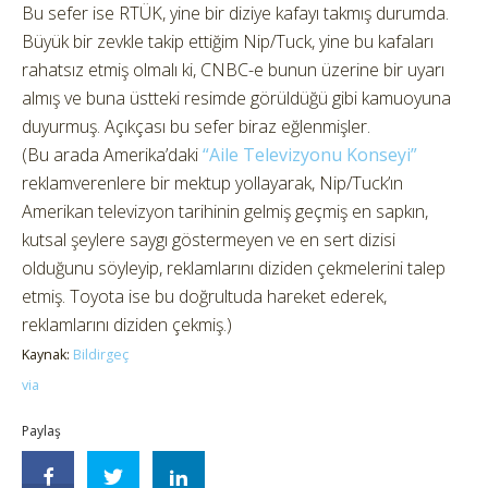
Bu sefer ise RTÜK, yine bir diziye kafayı takmış durumda.
Büyük bir zevkle takip ettiğim Nip/Tuck, yine bu kafaları
rahatsız etmiş olmalı ki, CNBC-e bunun üzerine bir uyarı
almış ve buna üstteki resimde görüldüğü gibi kamuoyuna
duyurmuş. Açıkçası bu sefer biraz eğlenmişler.
(Bu arada Amerika’daki
“Aile Televizyonu Konseyi”
reklamverenlere bir mektup yollayarak, Nip/Tuck’ın
Amerikan televizyon tarihinin gelmiş geçmiş en sapkın,
kutsal şeylere saygı göstermeyen ve en sert dizisi
olduğunu söyleyip, reklamlarını diziden çekmelerini talep
etmiş. Toyota ise bu doğrultuda hareket ederek,
reklamlarını diziden çekmiş.)
Kaynak:
Bildirgeç
via
Paylaş