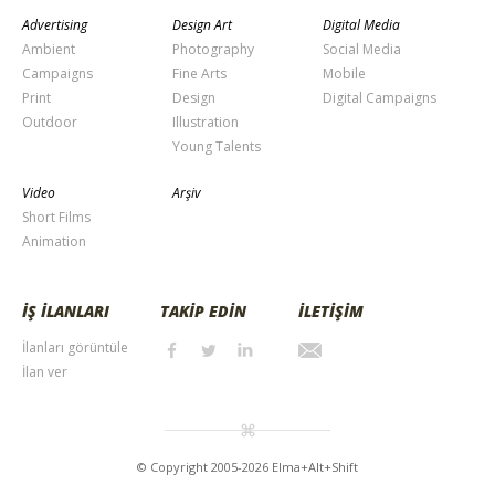
Advertising
Design Art
Digital Media
Ambient
Photography
Social Media
Campaigns
Fine Arts
Mobile
Print
Design
Digital Campaigns
Outdoor
Illustration
Young Talents
Video
Arşiv
Short Films
Animation
İŞ İLANLARI
TAKİP EDİN
İLETİŞİM
İlanları görüntüle
İlan ver
© Copyright 2005-2026 Elma+Alt+Shift