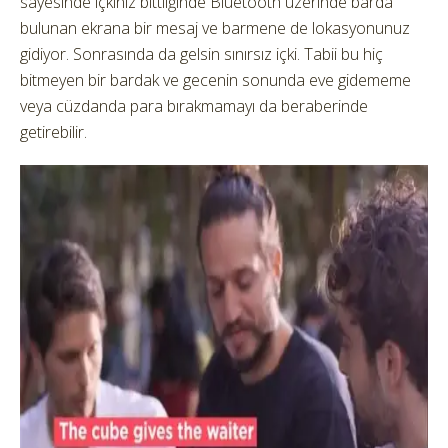
sayesinde içkiniz bittiiğinde Bluetooth üzerinde barda
bulunan ekrana bir mesaj ve barmene de lokasyonunuz
gidiyor. Sonrasında da gelsin sınırsız içki. Tabii bu hiç
bitmeyen bir bardak ve gecenin sonunda eve gidememe
veya cüzdanda para bırakmamayı da beraberinde
getirebilir.