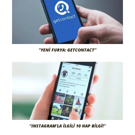
“YENI FURYA: GETCONTACT”
“INSTAGRAM’LA İLGILI 10 HAP BILGI!”