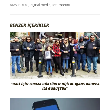
AMV BBDO
,
digital media
,
iot
,
martini
BENZER İÇERİKLER
“DALI İÇIN LOKMA DÖKTÜREN DIJITAL AJANS KROPPA
İLE GÖRÜŞTÜK”