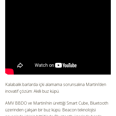
Kalabalık barlarda içki alamama sorunsalına Martini’den
inovatif çözüm: Akıllı buz küpü.
AMV BBDO ve Martini’nin ürettiği Smart Cube, Bluetooth
üzerinden çalışan bir buz küpü. Beacon teknolojisi