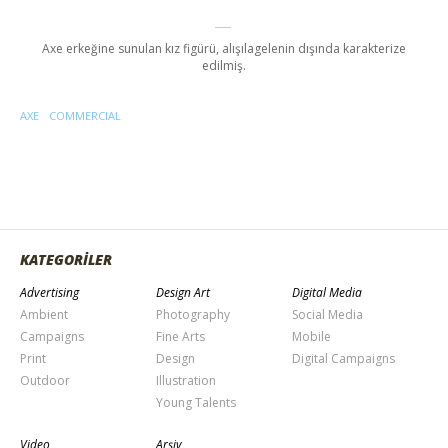
Axe erkeğine sunulan kız figürü, alışılagelenin dışında karakterize
edilmiş.
AXE
COMMERCIAL
KATEGORİLER
Advertising
Design Art
Digital Media
Ambient
Photography
Social Media
Campaigns
Fine Arts
Mobile
Print
Design
Digital Campaigns
Outdoor
Illustration
Young Talents
Video
Arşiv