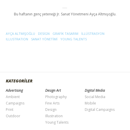
Bu haftanın genç yeteneği Jr. Sanat Yönetmeni Ayça Altmışoğlu.
AYÇA ALTMIŞOĞLU
DESIGN
GRAFIK TASARIM
ILLÜSTRASYON
ILLUSTRATION
SANAT YÖNETIMI
YOUNG TALENTS
KATEGORİLER
Advertising
Design Art
Digital Media
Ambient
Photography
Social Media
Campaigns
Fine Arts
Mobile
Print
Design
Digital Campaigns
Outdoor
Illustration
Young Talents