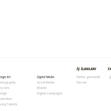
İŞ İLANLARI
T
sign Art
Digital Media
İlanları görüntüle
hotography
Social Media
İlan ver
ne Arts
Mobile
esign
Digital Campaigns
lustration
oung Talents