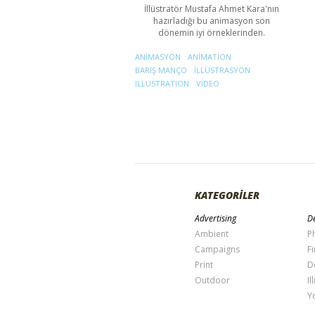
İllüstratör Mustafa Ahmet Kara'nın
hazırladığı bu animasyon son
dönemin iyi örneklerinden.
ANIMASYON
ANIMATION
BARIŞ MANÇO
ILLÜSTRASYON
ILLUSTRATION
VIDEO
KATEGORİLER
Advertising
De
Ambient
P
Campaigns
Fi
Print
D
Outdoor
Il
Y