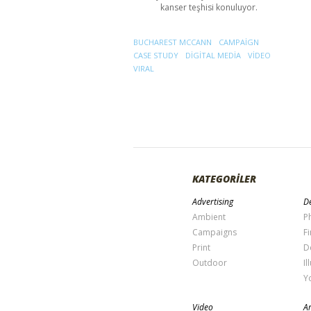
kanser teşhisi konuluyor.
BUCHAREST MCCANN
CAMPAIGN
CASE STUDY
DIGITAL MEDIA
VIDEO
VIRAL
KATEGORİLER
Advertising
De
Ambient
P
Campaigns
Fi
Print
D
Outdoor
Il
Y
Video
Ar