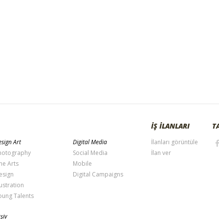
İŞ İLANLARI
T
sign Art
Digital Media
İlanları görüntüle
hotography
Social Media
İlan ver
ne Arts
Mobile
esign
Digital Campaigns
lustration
oung Talents
şiv