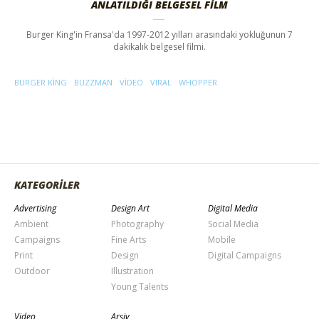
ANLATILDIĞI BELGESEL FİLM
Burger King'in Fransa'da 1997-2012 yılları arasındaki yokluğunun 7
dakikalık belgesel filmi.
BURGER KING
BUZZMAN
VIDEO
VIRAL
WHOPPER
KATEGORİLER
Advertising
Design Art
Digital Media
Ambient
Photography
Social Media
Campaigns
Fine Arts
Mobile
Print
Design
Digital Campaigns
Outdoor
Illustration
Young Talents
Video
Arşiv