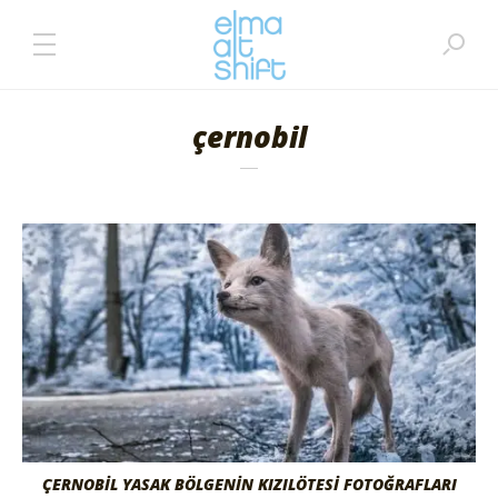
çernobil
ÇERNOBIL YASAK BÖLGENIN KIZILÖTESI FOTOĞRAFLARI