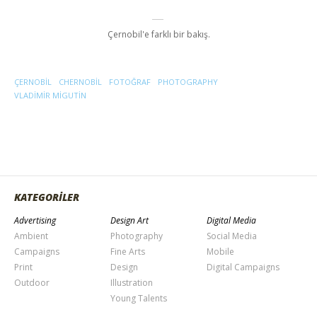
Çernobil'e farklı bir bakış.
ÇERNOBIL
CHERNOBIL
FOTOĞRAF
PHOTOGRAPHY
VLADIMIR MIGUTIN
KATEGORİLER
Advertising
Design Art
Digital Media
Ambient
Photography
Social Media
Campaigns
Fine Arts
Mobile
Print
Design
Digital Campaigns
Outdoor
Illustration
Young Talents