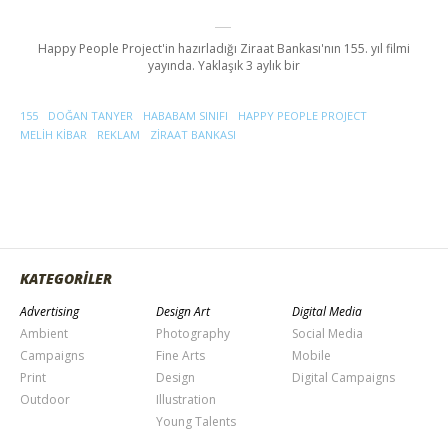
Happy People Project'in hazırladığı Ziraat Bankası'nın 155. yıl filmi
yayında. Yaklaşık 3 aylık bir
155
DOĞAN TANYER
HABABAM SINIFI
HAPPY PEOPLE PROJECT
MELIH KIBAR
REKLAM
ZIRAAT BANKASI
KATEGORİLER
Advertising
Design Art
Digital Media
Ambient
Photography
Social Media
Campaigns
Fine Arts
Mobile
Print
Design
Digital Campaigns
Outdoor
Illustration
Young Talents