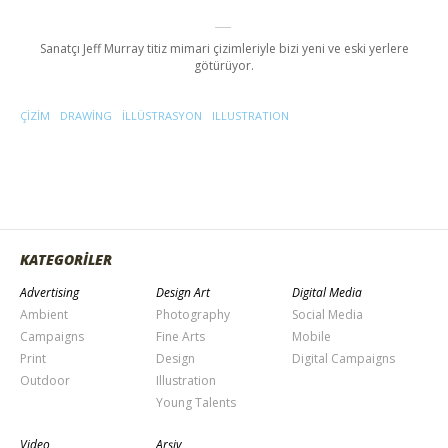
Sanatçı Jeff Murray titiz mimari çizimleriyle bizi yeni ve eski yerlere
götürüyor.
ÇIZIM
DRAWING
ILLÜSTRASYON
ILLUSTRATION
KATEGORİLER
Advertising
Design Art
Digital Media
Ambient
Photography
Social Media
Campaigns
Fine Arts
Mobile
Print
Design
Digital Campaigns
Outdoor
Illustration
Young Talents
Video
Arşiv