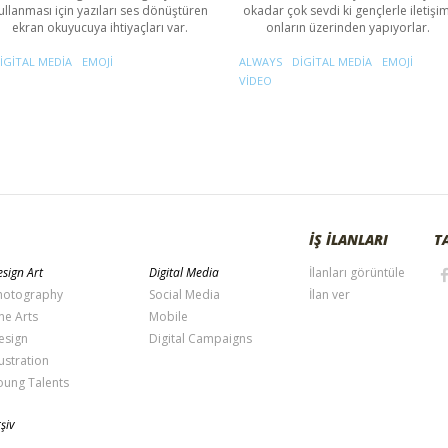
ullanması için yazıları ses dönüştüren
okadar çok sevdi ki gençlerle iletişim
ekran okuyucuya ihtiyaçları var.
onların üzerinden yapıyorlar.
IGITAL MEDIA
EMOJI
ALWAYS
DIGITAL MEDIA
EMOJI
VIDEO
İŞ İLANLARI
T
sign Art
Digital Media
İlanları görüntüle
hotography
Social Media
İlan ver
ne Arts
Mobile
esign
Digital Campaigns
lustration
oung Talents
şiv