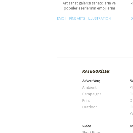
Art sanat galerisi sanatçıların ve
k
popüler eserlerinin emojilerini
EMOJI
FINE ARTS
ILLUSTRATION
D
KATEGORİLER
Advertising
De
Ambient
P
Campaigns
Fi
Print
D
Outdoor
Il
Y
Video
Ar
Short Films