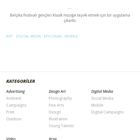
Belçika festivali gençleri klasik müziğe teşvik etmek için bir uygulama
çıkarttı.
APP
DIGITAL MEDIA
EPICGRAM
MOBILE
KATEGORİLER
Advertising
Design Art
Digital Media
Ambient
Photography
Social Media
Campaigns
Fine Arts
Mobile
Print
Design
Digital Campaigns
Outdoor
Illustration
Young Talents
Video
Arşiv