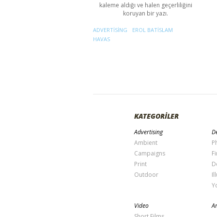
kaleme aldığı ve halen geçerliliğini
koruyan bir yazı.
ADVERTISING
EROL BATISLAM
HAVAS
KATEGORİLER
Advertising
De
Ambient
P
Campaigns
Fi
Print
D
Outdoor
Il
Y
Video
Ar
Short Films