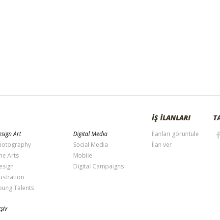
İŞ İLANLARI
T
sign Art
Digital Media
İlanları görüntüle
hotography
Social Media
İlan ver
ne Arts
Mobile
esign
Digital Campaigns
lustration
oung Talents
şiv