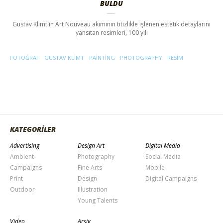
BULDU
Gustav Klimt'in Art Nouveau akımının titizlikle işlenen estetik detaylarını
yansıtan resimleri, 100 yılı
FOTOĞRAF
GUSTAV KLIMT
PAINTING
PHOTOGRAPHY
RESIM
KATEGORİLER
Advertising
Design Art
Digital Media
Ambient
Photography
Social Media
Campaigns
Fine Arts
Mobile
Print
Design
Digital Campaigns
Outdoor
Illustration
Young Talents
Video
Arşiv