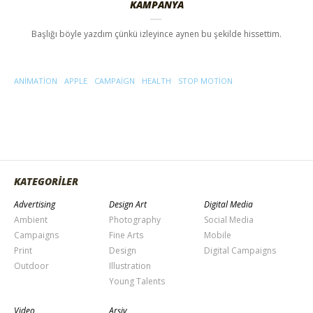
KAMPANYA
Başlığı böyle yazdım çünkü izleyince aynen bu şekilde hissettim.
ANIMATION
APPLE
CAMPAIGN
HEALTH
STOP MOTION
KATEGORİLER
Advertising
Design Art
Digital Media
Ambient
Photography
Social Media
Campaigns
Fine Arts
Mobile
Print
Design
Digital Campaigns
Outdoor
Illustration
Young Talents
Video
Arşiv