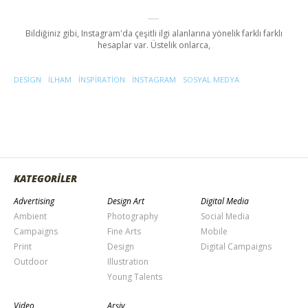
Bildiğiniz gibi, Instagram'da çeşitli ilgi alanlarına yönelik farklı farklı
hesaplar var. Üstelik onlarca,
DESIGN
ILHAM
INSPIRATION
INSTAGRAM
SOSYAL MEDYA
KATEGORİLER
Advertising
Design Art
Digital Media
Ambient
Photography
Social Media
Campaigns
Fine Arts
Mobile
Print
Design
Digital Campaigns
Outdoor
Illustration
Young Talents
Video
Arşiv