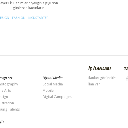
layerlı kullanımların yaygınlaştığı son
günlerde kadınların
ESIGN
FASHION
KICKSTARTER
İŞ İLANLARI
T
sign Art
Digital Media
İlanları görüntüle
hotography
Social Media
İlan ver
ne Arts
Mobile
esign
Digital Campaigns
lustration
oung Talents
şiv