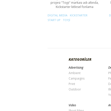
projesi "Toyji" markası adı altında,
Kickstarter kitlesel fonlama
DIGITAL MEDIA
KICKSTARTER
D
START UP
TOYJI
KATEGORİLER
Advertising
De
Ambient
P
Campaigns
Fi
Print
D
Outdoor
Il
Y
Video
Ar
Short Films